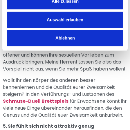
Alle zulassen
langes Grübeln erfolgt, ist für Frauen nicht so trivial.
Das Vorspiel vor dem Geschlechtsverkehr hilft, sie zu
stimulieren und bereitet den weiblichen Körper auf die
Auswahl erlauben
Vereinigung vor. Streicheleinheiten, Massieren und das
Schaffen einer romantischen Atmosphäre sind
Ablehnen
wichtig, um das weibliche Verlangen zu wecken.
Dadurch fühlen sie sich ihrem Partner näher, sind
offener und können ihre sexuellen Vorlieben zum
Ausdruck bringen. Meine Herren! Lassen Sie also das
Vorspiel nicht aus, wenn Sie mehr Spaß haben wollen!
Wollt ihr den Körper des anderen besser
kennenlernen und die Qualität eurer Zweisamkeit
steigern? In den Verführungs- und Lustzonen des
Schmuse-Duell Brettspiels
für Erwachsene könnt ihr
viele neue Dinge übereinander herausfinden, die den
Genuss und die Qualität euer Zweisamkeit ankurbeln.
5. Sie fühlt sich nicht attraktiv genug