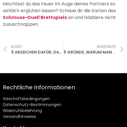
Möchtest du das Feuer im Auge deines Partners so
wirklich erglühen lassen? Schaue dir die Karten des
Schmuse-Duell Brettspiels
an und häsitiere nicht
zuzuschnappen.
ELŐZŐ
KÖVETKEZŐ
5 ANZEICHEN DAFÜR, DASS EIN MANN VERLIEBT IST
5 GRÜNDE, WARUM MAN SCHMUSE-DUELL HABEN UND SPIELEN SOLLTE
Rechtliche Informationen
Geschäftsbedingungen
Datenschutz-Bestimmungen
Widerrufsbelehrung
Versandhinweise