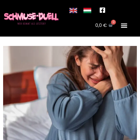
0
0,0
€