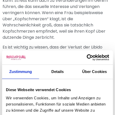
kann. Stress kann auch zu Veränderungen im Gehirn
führen, die das sexuelle Interesse und Verlangen
verringern können. Wenn eine Frau beispielsweise
über „Kopfschmerzen“ klagt, ist die
Wahrscheinlichkeit groß, dass sie tatsächlich
Kopfschmerzen empfindet, weil sie ihren Kopf über
dutzende Dinge zerbricht.
Es ist wichtig zu wissen, dass der Verlust der Libido
nach Stressphasen einige Zeit andauern kann, bis der
Körper wieder auf ein normales Funktionsniveau
zurückkehrt.
Zustimmung
Details
Über Cookies
2. Physikalische Ermüdung zehrt an den
Energieressourcen
Diese Webseite verwendet Cookies
Zu viele Aufgaben können Menschen, auch Frauen,
nicht nur geistig, sondern auch körperlich belasten.
Wir verwenden Cookies, um Inhalte und Anzeigen zu
Und wenn man erschöpft ist, fällt es dem Körper sehr
personalisieren, Funktionen für soziale Medien anbieten
schwer, sich auf das Zusammensein einzustellen.
zu können und die Zugriffe auf unsere Website zu