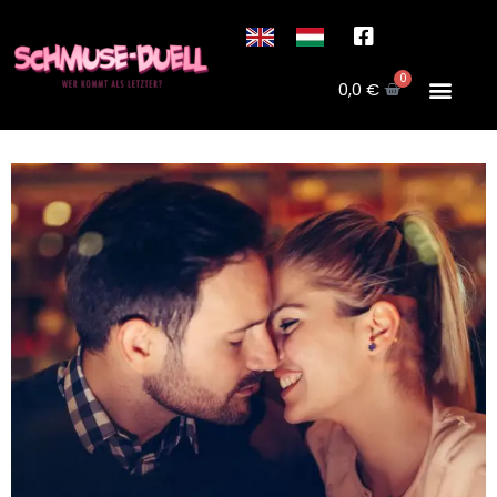
0
0,0
€