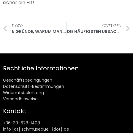
sicher ein Hit!
ELŐZŐ
KÖVETKEZŐ
5 GRÜNDE, WARUM MAN SCHMUSE-DUELL HABEN UND SPIELEN SOLLTE
DIE HÄUFIGSTEN URSACHEN FÜR UNTREUE IN EHEN
Rechtliche Informationen
Geschäftsbedingungen
Datenschutz-Bestimmungen
Widerrufsbelehrung
Versandhinweise
Kontakt
+36-30-628-1408
info [at] schmuseduell {dot} de