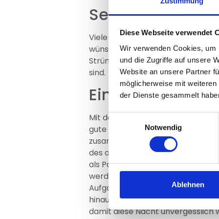
Zustimmung
Sexy Dessous fü
Diese Webseite verwendet 
Viele Männer lieben ihre Partneri
wünschen. Für diejenigen, auf die
Wir verwenden Cookies, um I
Strümpfe, verschiedene Strapse un
und die Zugriffe auf unsere 
sind.
Website an unsere Partner fü
möglicherweise mit weiteren
Ein Brettspiel, d
der Dienste gesammelt habe
Mit dem Schmuse-Duel ist dei Zwei
Einwilligungsauswahl
Notwendig
gute Idee, sich etwas Zeit zum Au
zusammen sind, können dieses Spie
des anderen kennenlernen und ko
als Paar sehr aufregende Aufgab
werden die nächsten Aufgaben imm
Ablehnen
Aufgabe rechtzeitig zu lösen, dam
hinauszuzögern und bis zum Ende d
damit diese Nacht unvergesslich w