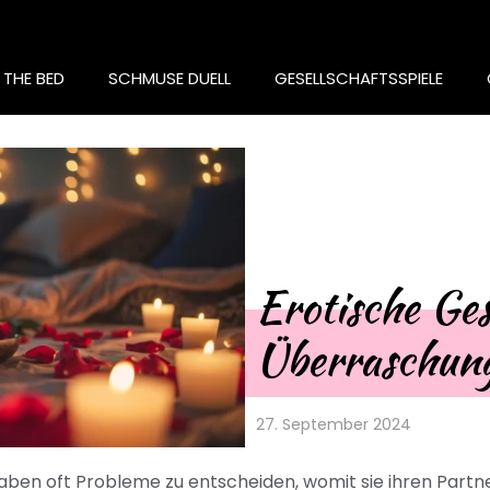
 THE BED
SCHMUSE DUELL
GESELLSCHAFTSSPIELE
Erotische Ge
Überraschung
27. September 2024
ben oft Probleme zu entscheiden, womit sie ihren Partne