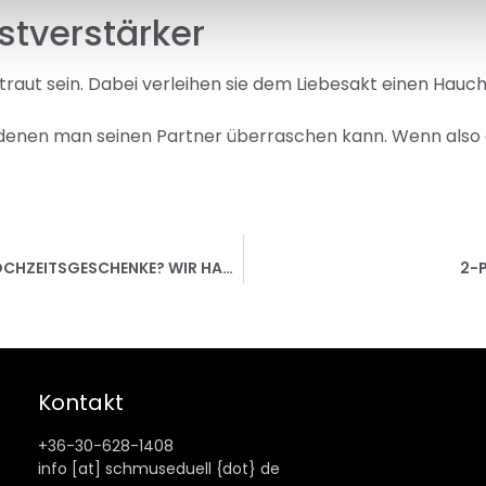
stverstärker
traut sein. Dabei verleihen sie dem Liebesakt einen Hauc
 denen man seinen Partner überraschen kann. Wenn also 
DU BRAUCHST GUTE IDEEN FÜR HOCHZEITSGESCHENKE? WIR HABEN GENAU DAS PASSENDE!
2-P
Kontakt
+36-30-628-1408
info [at] schmuseduell {dot} de