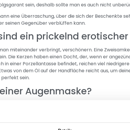
lgsgarant sein, deshalb sollte man es auch nicht unberüc
mann eine Überraschung, über die sich der Beschenkte se
der seinen Gegenüber verblüffen kann.
ind ein prickelnd erotische
an miteinander verbringt, verschönern. Eine Zweisamkeit
sein. Die Kerzen haben einen Docht, der, wenn er angezü
sich in einer Porzellantasse befindet, reichen viel niedrig
twas von dem Öl auf der Handfläche reicht aus, um dein
perfekt sein.
 einer Augenmaske?
ht jedermanns Sache, aber wer sie ausprobieren möchte, 
ht nichts, er muss sich also auf seine Sinne verlassen. E
ken zu kaufen, die den Moment noch unvergesslicher mach
 das Erlebnis noch besonderer zu machen.