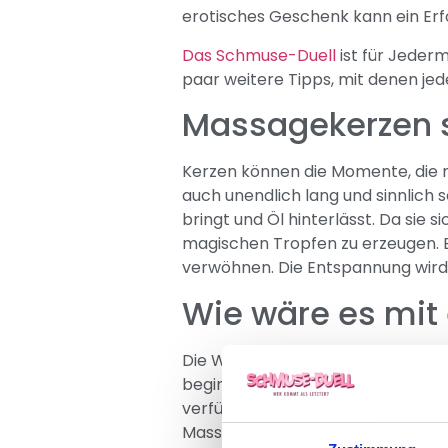
erotisches Geschenk kann ein Erfo
Das Schmuse-Duell
ist für Jeder
paar weitere Tipps, mit denen je
Massagekerzen s
Kerzen können die Momente, die m
auch unendlich lang und sinnlich 
bringt und Öl hinterlässt. Da sie 
magischen Tropfen zu erzeugen. E
verwöhnen. Die Entspannung wird 
Wie wäre es mit
Die Welt der Rollenspiele ist nic
beginnen. Der Träger der Maske sie
verführerische und glitzernde Mas
Massagekerze zu kombinieren, um