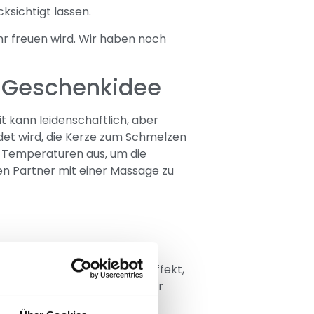
ksichtigt lassen.
hr freuen wird. Wir haben noch
r Geschenkidee
 kann leidenschaftlich, aber
ndet wird, die Kerze zum Schmelzen
ere Temperaturen aus, um die
en Partner mit einer Massage zu
sollte mit einer Augenmaske
s gibt auch Masken mit Hauteffekt,
en. Es lohnt sich, sie mit der