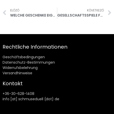
ELŐZŐ
KÖVETKEZŐ
WELCHE GESCHENKE EIGNEN SICH FÜR EINEN HOCHZEITSTAG?
GESELLSCHAFTSSPIELE FÜR ERWACHSENE: WENN DAS LACHEN NICHT MEHR SO UNSCHULDIG IST
Rechtliche Informationen
Geschäftsbedingungen
Datenschutz-Bestimmungen
Widerrufsbelehrung
Versandhinweise
Kontakt
+36-30-628-1408
info [at] schmuseduell {dot} de