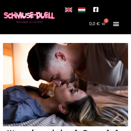
0
0,0
€