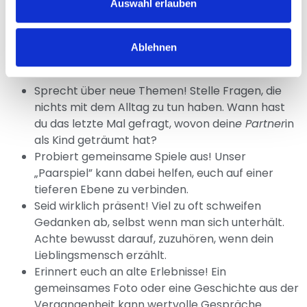
Miteinander basiert.
Auswahl erlauben
Alltägliche Tipps, um die
Ablehnen
Beziehung zu vertiefen
Sprecht über neue Themen! Stelle Fragen, die
nichts mit dem Alltag zu tun haben. Wann hast
du das letzte Mal gefragt, wovon dein
e Partner
in
als Kind geträumt hat?
Probiert gemeinsame Spiele aus! Unser
„Paarspiel” kann dabei helfen, euch auf einer
tieferen Ebene zu verbinden.
Seid wirklich präsent! Viel zu oft schweifen
Gedanken ab, selbst wenn man sich unterhält.
Achte bewusst darauf, zuzuhören, wenn dein
Lieblingsmensch erzählt.
Erinnert euch an alte Erlebnisse! Ein
gemeinsames Foto oder eine Geschichte aus der
Vergangenheit kann wertvolle Gespräche