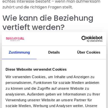
echtes Interesse besteht – wenn man aufmerksam
zuhört und die richtigen Fragen stellt.
Wie kann die Beziehung
vertieft werden?
Spielerisches
Kennenlernen
Zustimmung
Details
Über Cookies
Der Schlüssel liegt darin, neue Impulse zu setzen und
sich bewusst Zeit füreinander zu nehmen.
Gemeinsame Erlebnisse, offene Gespräche oder auch
Diese Webseite verwendet Cookies
ein unterhaltsames Spiel können helfen, den Blick
Wir verwenden Cookies, um Inhalte und Anzeigen zu
wieder ganz aufeinander zu richten.
personalisieren, Funktionen für soziale Medien anbieten
zu können und die Zugriffe auf unsere Website zu
Stell dir vor, du erfährst während eines Spiels, dass die
analysieren. Außerdem geben wir Informationen zu Ihrer
Lieblingsmärchenfigur deines Herzensmenschen eine
Verwendung unserer Website an unsere Partner für
ist, über die ihr noch nie gesprochen habt. Oder dass
soziale Medien, Werbung und Analysen weiter. Unsere
eine einfache Frage zeigt, wie unterschiedlich ihr die